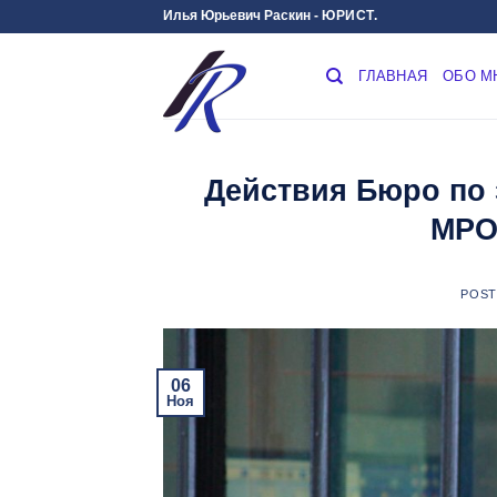
Skip
Илья Юрьевич Раскин -
ЮРИСТ.
to
content
ГЛАВНАЯ
ОБО М
Действия Бюро по 
МРО
POS
06
Ноя