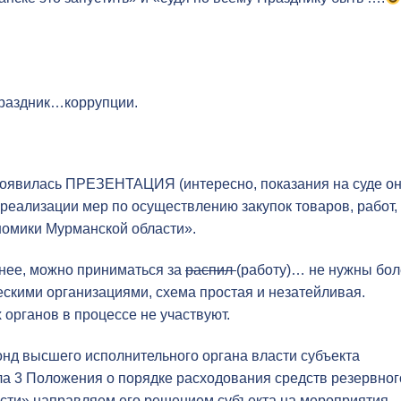
раздник…коррупции.
появилась ПРЕЗЕНТАЦИЯ (интересно, показания на суде о
реализации мер по осуществлению закупок товаров, работ,
ономики Мурманской области».
ишнее, можно приниматься за
распил
(работу)… не нужны бо
кими организациями, схема простая и незатейливая.
органов в процессе не участвуют.
нд высшего исполнительного органа власти субъекта
ла 3 Положения о порядке расходования средств резервног
сти» направляем его решением субъекта на мероприятия