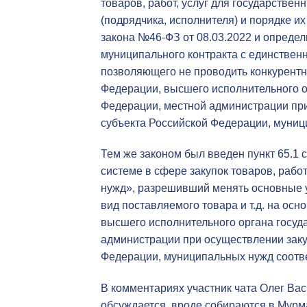
товаров, работ, услуг для государстве
(подрядчика, исполнителя) и порядке 
закона №46-ФЗ от 08.03.2022 и опреде
муниципального контракта с единствен
позволяющего не проводить конкурент
Федерации, высшего исполнительного о
Федерации, местной администрации при
субъекта Российской Федерации, муниц
Тем же законом был введен пункт 65.1 
системе в сфере закупок товаров, рабо
нужд», разрешивший менять основные ус
вид поставляемого товара и т.д. на ос
высшего исполнительного органа госуд
администрации при осуществлении заку
Федерации, муниципальных нужд соотв
В комментариях участник чата Олег Ва
обсуждается, вроде собираются в Мурма