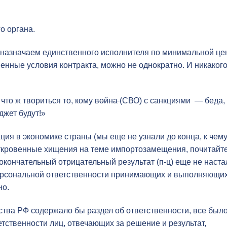
о органа.
м назначаем единственного исполнителя по минимальной це
енные условия контракта, можно не однократно. И никаког
 что ж твориться то, кому
война
(СВО) с санкциями — беда,
джет будут!»
ция в экономике страны (мы еще не узнали до конца, к чем
ткровенные хищения на теме импортозамещения, почитайте
окончательный отрицательный результат (п-ц) еще не наста
персональной ответственности принимающих и выполняющи
но.
тва РФ содержало бы раздел об ответственности, все был
етственности лиц, отвечающих за решение и результат,