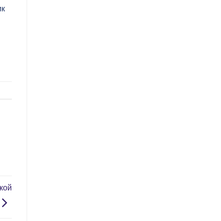
ик
кой