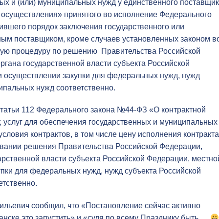
нных и (или) муниципальных нужд у единственного поставщи
их осуществления» принятого во исполнение Федерального
лившего порядок заключения государственного или
ным поставщиком, кроме случаев установленных законом в
ную процедуру по решению Правительства Российской
ргана государственной власти субъекта Российской
 осуществлении закупки для федеральных нужд, нужд
ипальных нужд соответственно.
статьи 112 Федерального закона №44-ФЗ «О контрактной
т, услуг для обеспечения государственных и муниципальных
ловия контрактов, в том числе цену исполнения контракта
новании решения Правительства Российской Федерации,
арственной власти субъекта Российской Федерации, местно
пки для федеральных нужд, нужд субъекта Российской
етственно.
сильевич сообщил, что «Постановление сейчас активно
нске это запустить» и «судя по всему Празднику быть ….